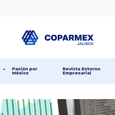
Coparmex Jalisco
Persona – Pasión – Progreso
Pasión por 
Revista Entorno 
México
Empresarial