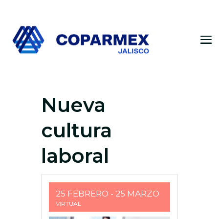
Coparmex Jalisco
Persona – Pasión – Progreso
Nueva
cultura
laboral
25 FEBRERO
- 25 MARZO
VIRTUAL