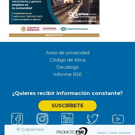
Aviso de privacidad
Código de ética
Decálogo
Informe RSE
¿Quieres recibir información constante?
SUSCRÍBETE
© Coparmex