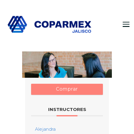
Coparmex Jalisco
Persona – Pasión – Progreso
Comprar
INSTRUCTORES
Alejandra