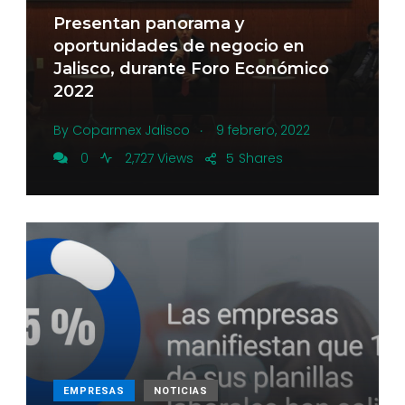
Presentan panorama y
oportunidades de negocio en
Jalisco, durante Foro Económico
2022
.
By
Coparmex Jalisco
9 febrero, 2022
0
2,727 Views
5
Shares
EMPRESAS
NOTICIAS