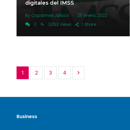
digitales del IMSS
.
By
Coparmex Jalisco
26 enero, 2022
0
3,053 Views
1
Share
1
2
3
4
Business