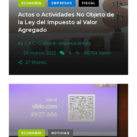
ECONOMÍA
EMPRESAS
FISCAL
Actos o Actividades No Objeto de
la Ley del Impuesto al Valor
Agregado
By
C.P.C. Carlos R. Villarreal Antelo
.
24 marzo, 2022
5
98,734 Views
37
Shares
ECONOMÍA
NOTICIAS