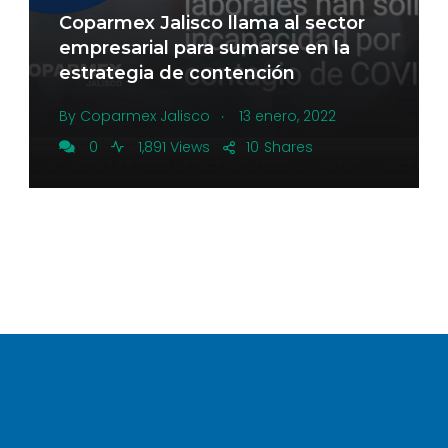
Coparmex Jalisco llama al sector
empresarial para sumarse en la
estrategia de contención
.
By
Coparmex Jalisco
13 enero, 2022
0
1,891 Views
10
Shares