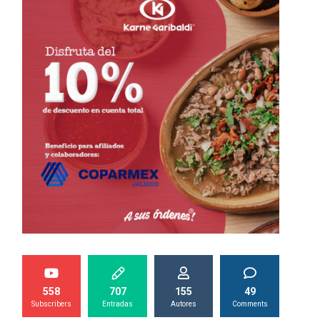
558
707
155
49
Subscribers
Entradas
Autores
Comments