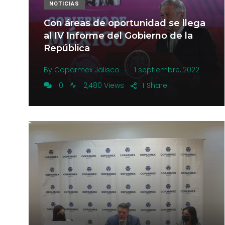
NOTICIAS
Con áreas de oportunidad se llega
al IV Informe del Gobierno de la
República
.
By
Coparmex Jalisco
1 septiembre, 2022
0
2,480 Views
1
Share