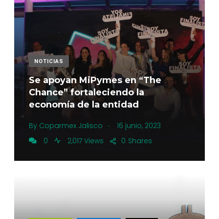
NOTICIAS
Se apoyan MiPymes en “The
Chance” fortaleciendo la
economía de la entidad
.
By
Coparmex Jalisco
16 junio, 2023
0
2,017 Views
0
Shares