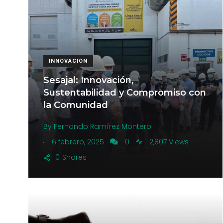
INNOVACIÓN
Sesajal: Innovación,
Sustentabilidad y Compromiso con
la Comunidad
By
Fernando Ramírez Montero
.
6 febrero, 2025
0
2,807 Views
0
Shares