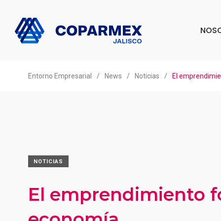
NOS
Entorno Empresarial
/
News
/
Noticias
/
El emprendimie
NOTICIAS
El emprendimiento fo
economía