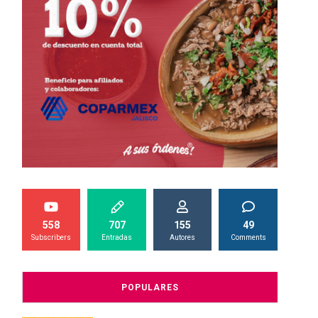
558
707
155
49
Subscribers
Entradas
Autores
Comments
POPULARES