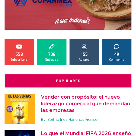
558
708
155
49
Subscribers
Entradas
Autores
Comments
POPULARES
Vender con propósito: el nuevo
liderazgo comercial que demandan
las empresas
By
Bertha Inés Herrerías Franco
Lo que el Mundial FIFA 2026 enseñó