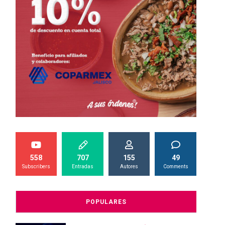
558
707
155
49
Subscribers
Entradas
Autores
Comments
POPULARES