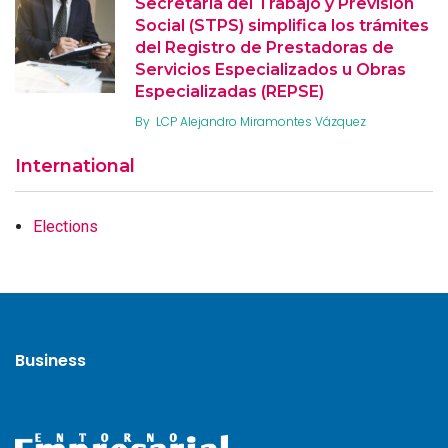
Secretaría del Trabajo y Previsión
Social (STPS) simplifica los trámites
del Registro de Prestadoras de
Servicios Especializados u Obras
Especializadas (REPSE)
By
LCP Alejandro Miramontes Vázquez
International
Elections
Business