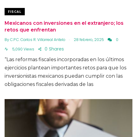
FISCAL
Mexicanos con inversiones en el extranjero; los
retos que enfrentan
.
By
C.P.C. Carlos R. Villarreal Antelo
28 febrero, 2025
0
0
Shares
5,090 Views
“Las reformas fiscales incorporadas en los últimos
ejercicios plantean importantes retos para que los
inversionistas mexicanos puedan cumplir con las
obligaciones fiscales derivadas de las