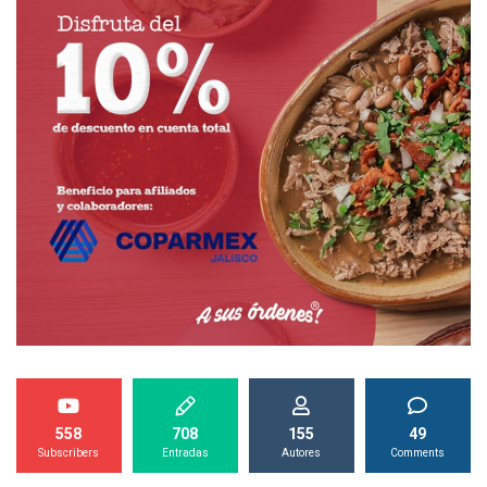
558
708
155
49
Subscribers
Entradas
Autores
Comments