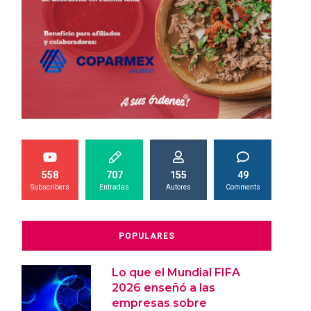
558
707
155
49
Subscribers
Entradas
Autores
Comments
POPULARES
Lo que el Mundial FIFA
2026 enseñó a las
empresas sobre