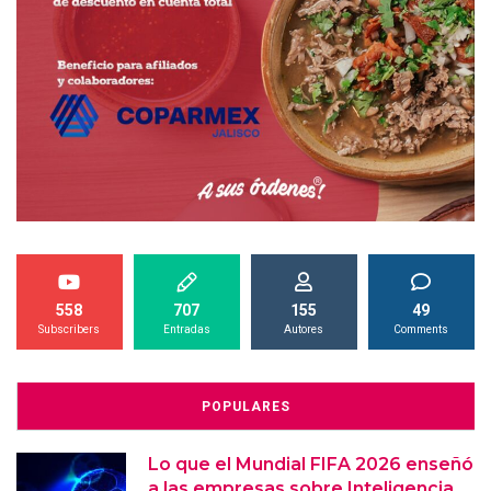
558
707
155
49
Subscribers
Entradas
Autores
Comments
POPULARES
Lo que el Mundial FIFA 2026 enseñó
a las empresas sobre Inteligencia