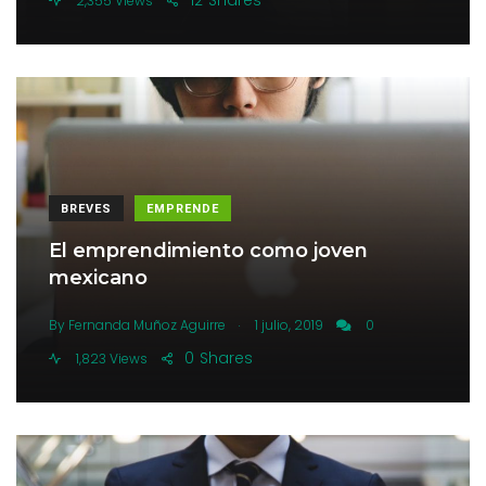
12
Shares
2,355 Views
BREVES
EMPRENDE
El emprendimiento como joven
mexicano
.
By
Fernanda Muñoz Aguirre
1 julio, 2019
0
0
Shares
1,823 Views