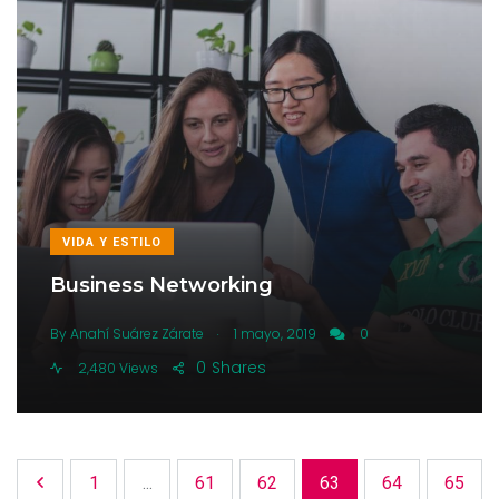
VIDA Y ESTILO
Business Networking
.
By
Anahí Suárez Zárate
1 mayo, 2019
0
0
Shares
2,480 Views
1
...
61
62
63
64
65