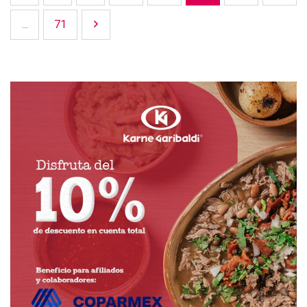
...
71