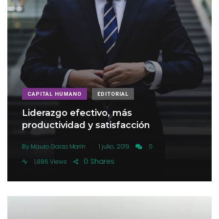
CAPITAL HUMANO
EDITORIAL
Liderazgo efectivo, más
productividad y satisfacción
.
By
Mauro Garza Marín
1 julio, 2019
0
0
Shares
1,886 Views