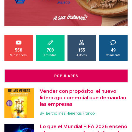
558
708
155
49
Subscribers
Entradas
Autores
Comments
POPULARES
Vender con propósito: el nuevo
liderazgo comercial que demandan
las empresas
By
Bertha Inés Herrerías Franco
Lo que el Mundial FIFA 2026 enseñó