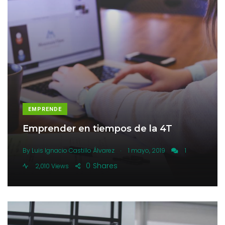
EMPRENDE
Emprender en tiempos de la 4T
.
By
Luis Ignacio Castillo Álvarez
1 mayo, 2019
1
0
Shares
2,010 Views