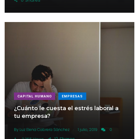
0
Shares
CAPITAL HUMANO
EMPRESAS
¿Cuánto le cuesta el estrés laboral a
tu empresa?
.
By
Luz Elena Cabrera Sánchez
1 julio, 2019
0