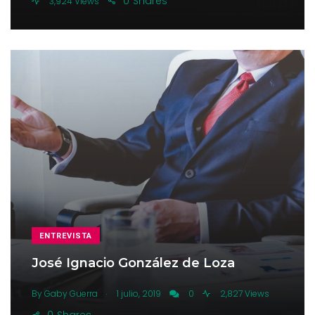
0
Shares
3,924 Views
ENTREVISTA
José Ignacio González de Loza
.
By
Gaby Guerra
1 julio, 2019
0
2,827 Views