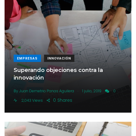
EMPRESAS
INNOVACIÓN
Superando objeciones contra la
innovación
.
By
Juan Demetrio Panas Aguilera
1 julio, 2019
0
0
Shares
2,043 Views