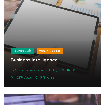
TECNOLOGÍA
VIDA Y ESTILO
Business Intelligence
.
By
Anahí Suárez Zárate
1 julio, 2019
0
0
Shares
2,315 Views