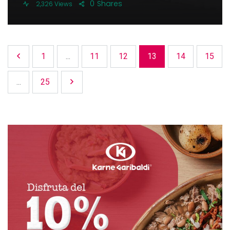
0
Shares
2,326 Views
1
...
11
12
13
14
15
...
25