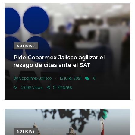
NOTICIAS
Pide Coparmex Jalisco agilizar el
rezago de citas ante el SAT
.
By
Coparmex Jalisco
12 julio, 2021
0
5
Shares
2,092 Views
NOTICIAS