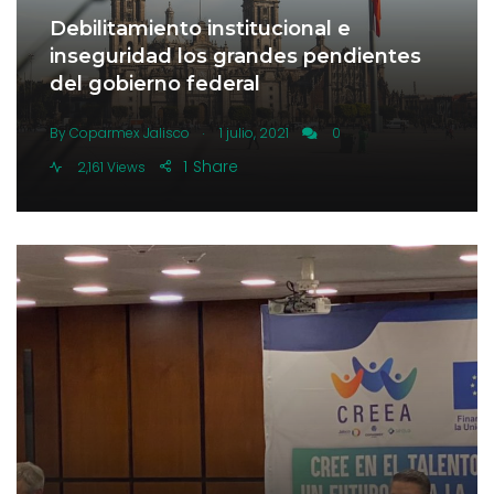
Debilitamiento institucional e
inseguridad los grandes pendientes
del gobierno federal
.
By
Coparmex Jalisco
1 julio, 2021
0
1
Share
2,161 Views