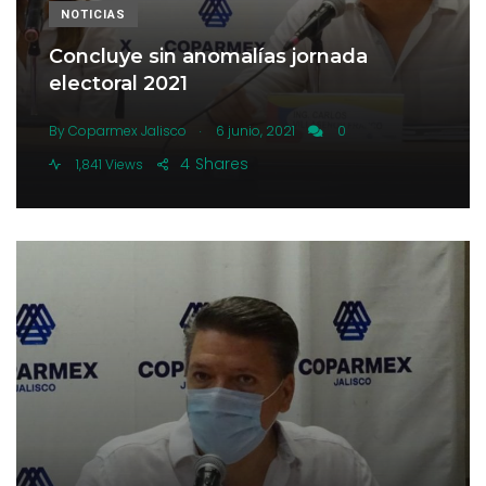
NOTICIAS
Concluye sin anomalías jornada
electoral 2021
.
By
Coparmex Jalisco
6 junio, 2021
0
4
Shares
1,841 Views