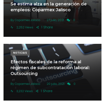
Se estima alza en la generación de
empleos: Coparmex Jalisco
.
By
Coparmex Jalisco
27 julio, 2021
0
1
Share
2,252 Views
NOTICIAS
Efectos fiscales de la reforma al
régimen de subcontratación laboral:
Outsourcing
.
By
Coparmex Jalisco
20 julio, 2021
0
1
Share
3,232 Views