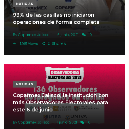
NOTICIAS
93% de las casillas no iniciaron
operaciones de forma completa
.
By
Coparmex Jalisco
6 junio, 2021
0
0
Shares
1,981 Views
NOTICIAS
Coparmex Jalisco, la institución con
más Observadores Electorales para
este 6 de junio
.
By
Coparmex Jalisco
1 junio, 2021
0