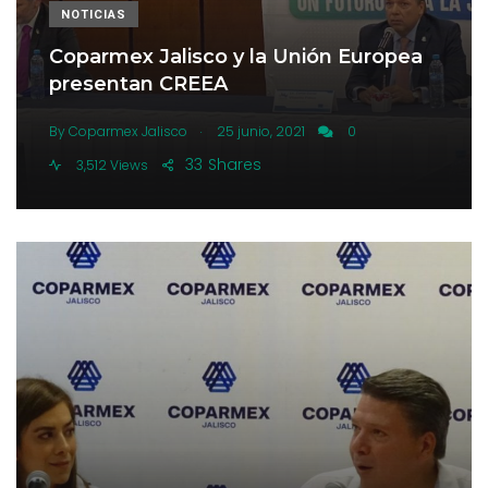
NOTICIAS
Coparmex Jalisco y la Unión Europea
presentan CREEA
.
By
Coparmex Jalisco
25 junio, 2021
0
33
Shares
3,512 Views