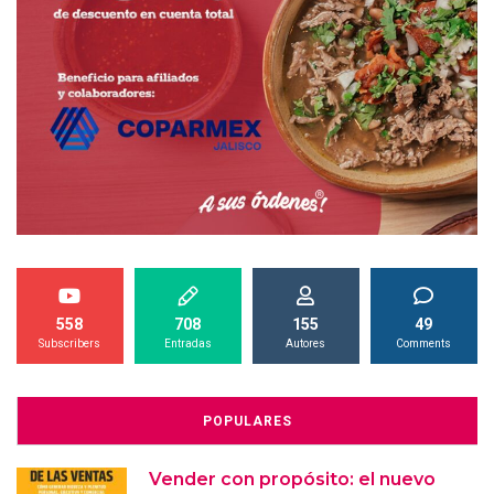
558
708
155
49
Subscribers
Entradas
Autores
Comments
POPULARES
Vender con propósito: el nuevo