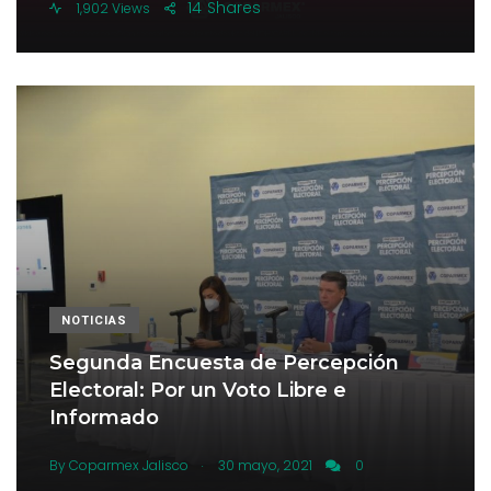
14
Shares
1,902 Views
NOTICIAS
Segunda Encuesta de Percepción
Electoral: Por un Voto Libre e
Informado
.
By
Coparmex Jalisco
30 mayo, 2021
0