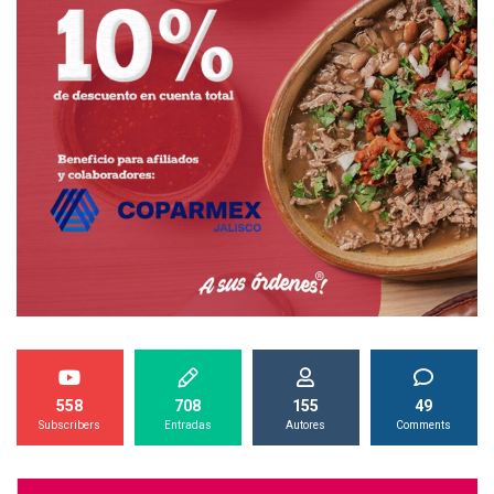
558
708
155
49
Subscribers
Entradas
Autores
Comments