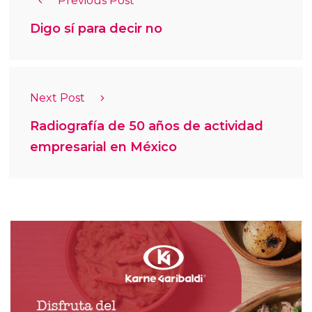
Previous Post
Digo sí para decir no
Next Post
Radiografía de 50 años de actividad
empresarial en México