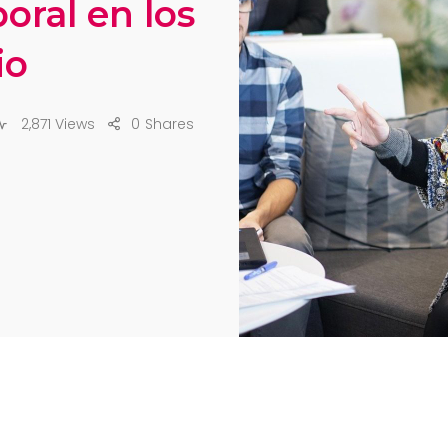
oral en los
io
2,871 Views
0
Shares