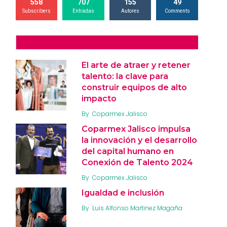
558
707
155
49
Subscribers
Entradas
Autores
Comments
El arte de atraer y retener
talento: la clave para
construir equipos de alto
impacto
By
Coparmex Jalisco
Coparmex Jalisco impulsa
la innovación y el desarrollo
del capital humano en
Conexión de Talento 2024
By
Coparmex Jalisco
Igualdad e inclusión
By
Luis Alfonso Martinez Magaña