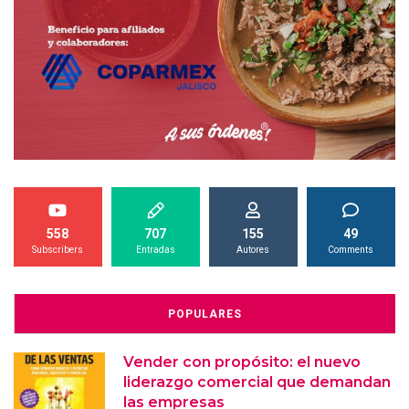
558
707
155
49
Subscribers
Entradas
Autores
Comments
POPULARES
Vender con propósito: el nuevo
liderazgo comercial que demandan
las empresas