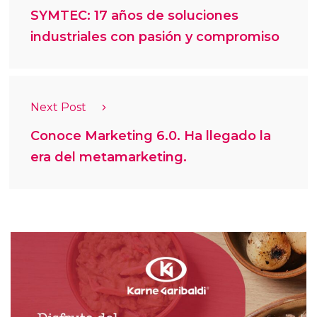
SYMTEC: 17 años de soluciones
industriales con pasión y compromiso
Next Post
Conoce Marketing 6.0. Ha llegado la
era del metamarketing.