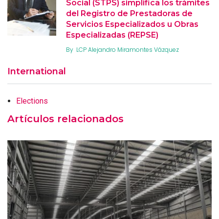
Social (STPS) simplifica los trámites
del Registro de Prestadoras de
Servicios Especializados u Obras
Especializadas (REPSE)
By
LCP Alejandro Miramontes Vázquez
International
Elections
Artículos relacionados