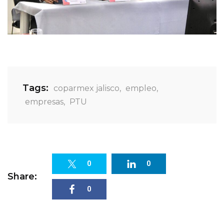
Tags:
coparmex jalisco
,
empleo
,
empresas
,
PTU
0
0
Share:
0