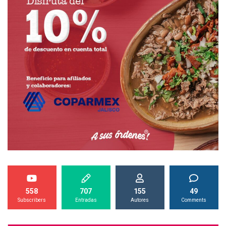
558
707
155
49
Subscribers
Entradas
Autores
Comments