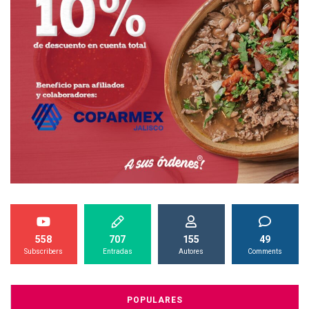
558
707
155
49
Subscribers
Entradas
Autores
Comments
POPULARES