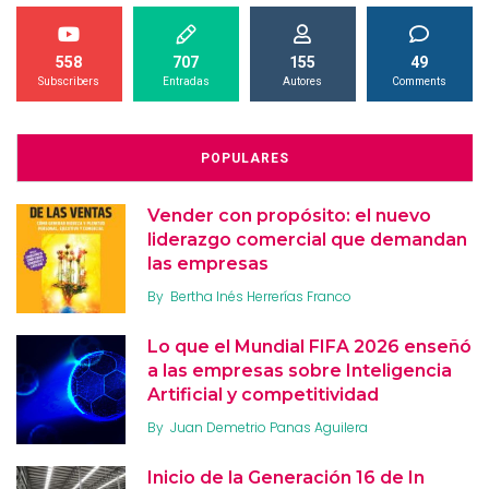
558
707
155
49
Subscribers
Entradas
Autores
Comments
POPULARES
Vender con propósito: el nuevo
liderazgo comercial que demandan
las empresas
By
Bertha Inés Herrerías Franco
Lo que el Mundial FIFA 2026 enseñó
a las empresas sobre Inteligencia
Artificial y competitividad
By
Juan Demetrio Panas Aguilera
Inicio de la Generación 16 de In