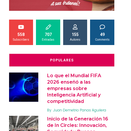
558
707
155
49
Subscribers
Entradas
Autores
Comments
POPULARES
Lo que el Mundial FIFA
2026 enseñó a las
empresas sobre
Inteligencia Artificial y
competitividad
By
Juan Demetrio Panas Aguilera
Inicio de la Generación 16
de In Circles: Innovación,