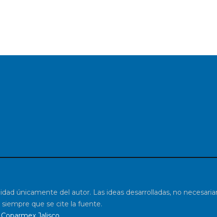
lidad únicamente del autor. Las ideas desarrolladas, no necesar
 siempre que se cite la fuente.
Coparmex Jalisco