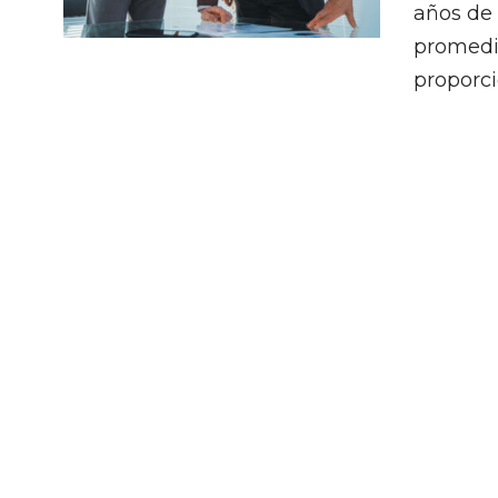
años de 
promedio
proporc