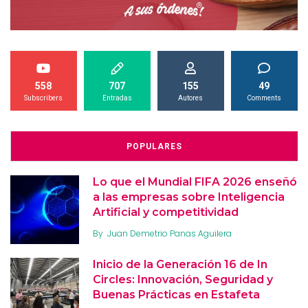
558
707
155
49
Subscribers
Entradas
Autores
Comments
POPULARES
Lo que el Mundial FIFA 2026 enseñó
a las empresas sobre Inteligencia
Artificial y competitividad
By
Juan Demetrio Panas Aguilera
Inicio de la Generación 16 de In
Circles: Innovación, Seguridad y
Buenas Prácticas en Estafeta