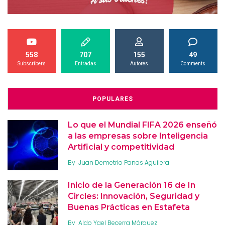
558
707
155
49
Subscribers
Entradas
Autores
Comments
POPULARES
Lo que el Mundial FIFA 2026 enseñó
a las empresas sobre Inteligencia
Artificial y competitividad
By
Juan Demetrio Panas Aguilera
Inicio de la Generación 16 de In
Circles: Innovación, Seguridad y
Buenas Prácticas en Estafeta
By
Aldo Yael Becerra Márquez