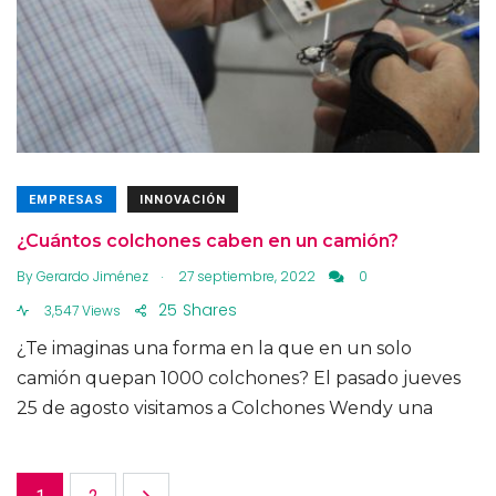
EMPRESAS
INNOVACIÓN
¿Cuántos colchones caben en un camión?
.
By
Gerardo Jiménez
27 septiembre, 2022
0
25
Shares
3,547 Views
¿Te imaginas una forma en la que en un solo
camión quepan 1000 colchones? El pasado jueves
25 de agosto visitamos a Colchones Wendy una