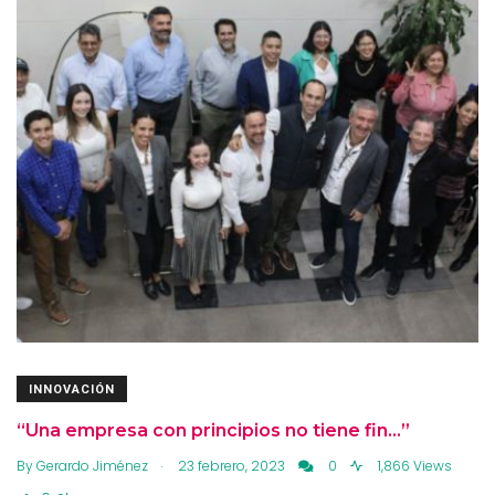
INNOVACIÓN
“Una empresa con principios no tiene fin…”
.
By
Gerardo Jiménez
23 febrero, 2023
0
1,866 Views