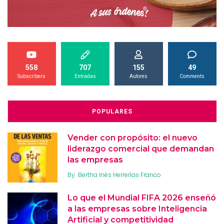
558
707
155
49
Subscribers
Entradas
Autores
Comments
POPULARES
Vender con propósito: el nuevo
liderazgo comercial que demandan
las empresas
By
Bertha Inés Herrerías Franco
Lo que el Mundial FIFA 2026 enseñó
a las empresas sobre Inteligencia
Artificial y competitividad