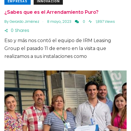
EMPRESAS
INNOVACIÓN
¿Sabes que es el Arrendamiento Puro?
.
By
Gerardo Jiménez
8 mayo, 2023
0
1,897 Views
0
Shares
Eso y más nos contó el equipo de IRM Leasing
Group el pasado 11 de enero en la visita que
realizamos a sus instalaciones como