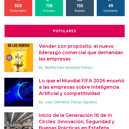
558
708
155
49
Subscribers
Entradas
Autores
Comments
POPULARES
Vender con propósito: el nuevo
liderazgo comercial que demandan
las empresas
By
Bertha Inés Herrerías Franco
Lo que el Mundial FIFA 2026 enseñó
a las empresas sobre Inteligencia
Artificial y competitividad
By
Juan Demetrio Panas Aguilera
Inicio de la Generación 16 de In
Circles: Innovación, Seguridad y
Buenas Prácticas en Estafeta