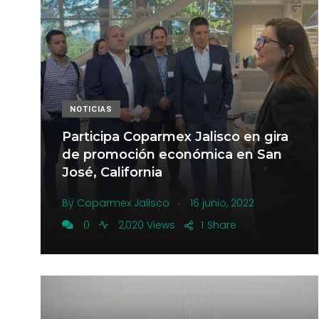
NOTICIAS
Participa Coparmex Jalisco en gira
de promoción económica en San
José, California
.
By
Coparmex Jalisco
16 junio, 2022
0
2,020 Views
1
Share