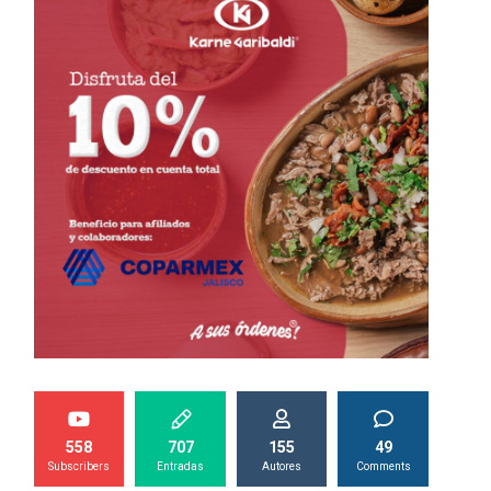
558
707
155
49
Subscribers
Entradas
Autores
Comments