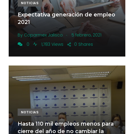
NOTICIAS
Expectativa generación de empleo
2021
.
By
Coparmex Jalisco
5 febrero, 2021
0
1,783 Views
0
Shares
NOTICIAS
Hasta 110 mil empleos menos para
cierre del año de no cambiar la