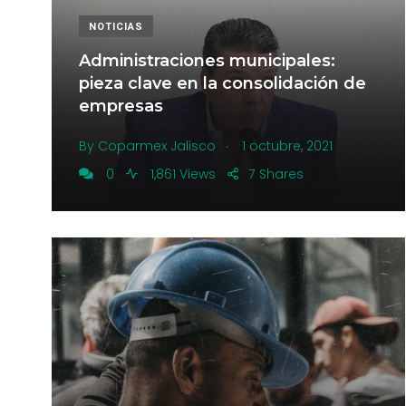
NOTICIAS
Administraciones municipales:
pieza clave en la consolidación de
empresas
.
By
Coparmex Jalisco
1 octubre, 2021
0
1,861 Views
7
Shares