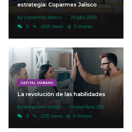
estrategia: Coparmex Jalisco
.
By
Coparmex Jalisco
28 julio, 2020
0
1,606 Views
0
Shares
CAPITAL HUMANO
La revolución de las habilidades
.
By
Manpower Group
1 noviembre, 2017
0
2,170 Views
0
Shares