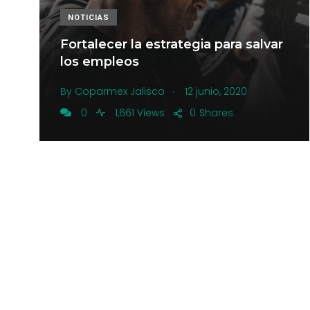
NOTICIAS
Fortalecer la estrategia para salvar
los empleos
.
By
Coparmex Jalisco
12 junio, 2020
0
1,661 Views
0
Shares