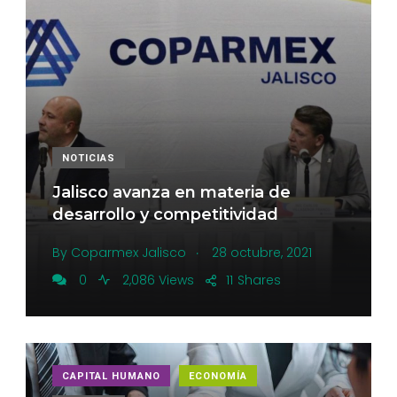
NOTICIAS
Jalisco avanza en materia de
desarrollo y competitividad
.
By
Coparmex Jalisco
28 octubre, 2021
0
2,086 Views
11
Shares
CAPITAL HUMANO
ECONOMÍA