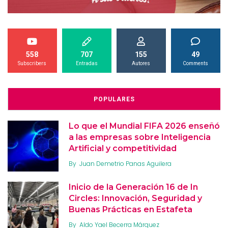
558
707
155
49
Subscribers
Entradas
Autores
Comments
POPULARES
Lo que el Mundial FIFA 2026 enseñó
a las empresas sobre Inteligencia
Artificial y competitividad
By
Juan Demetrio Panas Aguilera
Inicio de la Generación 16 de In
Circles: Innovación, Seguridad y
Buenas Prácticas en Estafeta
By
Aldo Yael Becerra Márquez