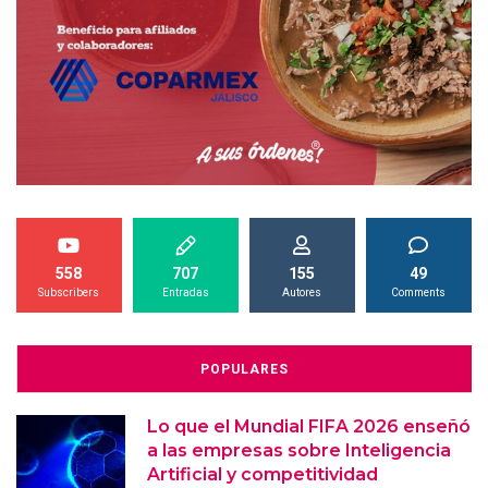
558
707
155
49
Subscribers
Entradas
Autores
Comments
POPULARES
Lo que el Mundial FIFA 2026 enseñó
a las empresas sobre Inteligencia
Artificial y competitividad