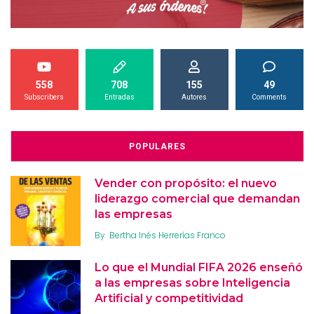
558
708
155
49
Subscribers
Entradas
Autores
Comments
POPULARES
Vender con propósito: el nuevo
liderazgo comercial que demandan
las empresas
By
Bertha Inés Herrerías Franco
Lo que el Mundial FIFA 2026 enseñó
a las empresas sobre Inteligencia
Artificial y competitividad