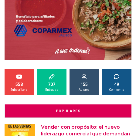
558
707
155
49
Subscribers
Entradas
Autores
Comments
POPULARES
Vender con propósito: el nuevo
liderazgo comercial que demandan