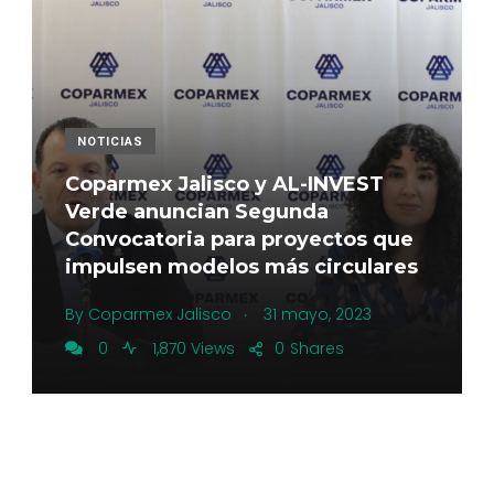
NOTICIAS
Coparmex Jalisco y AL-INVEST
Verde anuncian Segunda
Convocatoria para proyectos que
impulsen modelos más circulares
.
By
Coparmex Jalisco
31 mayo, 2023
0
1,870 Views
0
Shares