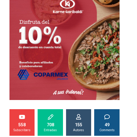
558
708
155
49
Subscribers
Entradas
Autores
Comments