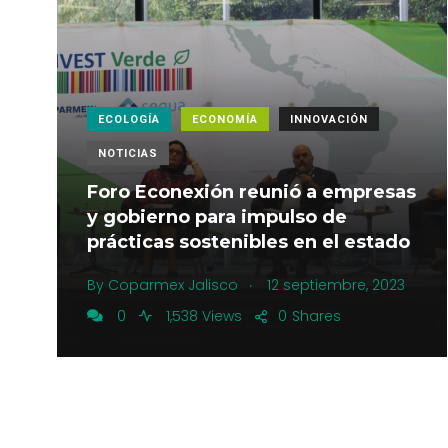
ECOLOGÍA
ECONOMÍA
INNOVACIÓN
NOTICIAS
Foro Econexión reunió a empresas
y gobierno para impulso de
prácticas sostenibles en el estado
.
By
Coparmex Jalisco
12 septiembre, 2023
0
1,538 Views
0
Shares