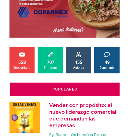
558
707
155
49
Subscribers
Entradas
Autores
Comments
POPULARES
Vender con propósito: el
nuevo liderazgo comercial
que demandan las
empresas
By
Bertha Inés Herrerías Franco