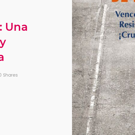
: Una
 y
a
0
Shares