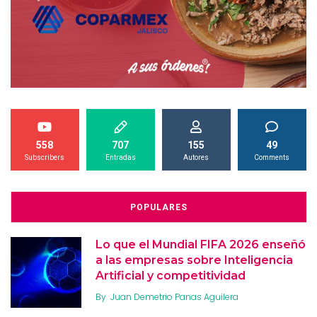
558
707
155
49
Subscribers
Entradas
Autores
Comments
POPULARES
Lo que el Mundial FIFA 2026 enseñó
a las empresas sobre Inteligencia
Artificial y competitividad
By
Juan Demetrio Panas Aguilera