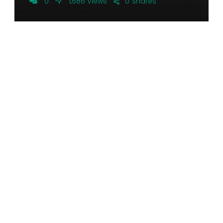
0
1,686 Views
0
Shares