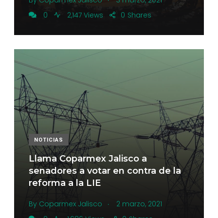
0
2,147 Views
0
Shares
NOTICIAS
Llama Coparmex Jalisco a
senadores a votar en contra de la
reforma a la LIE
.
By
Coparmex Jalisco
2 marzo, 2021