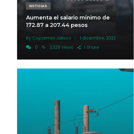
NOTICIAS
Aumenta el salario mínimo de
172.87 a 207.44 pesos
.
By
Coparmex Jalisco
1 diciembre, 2022
0
3,328 Views
1
Share