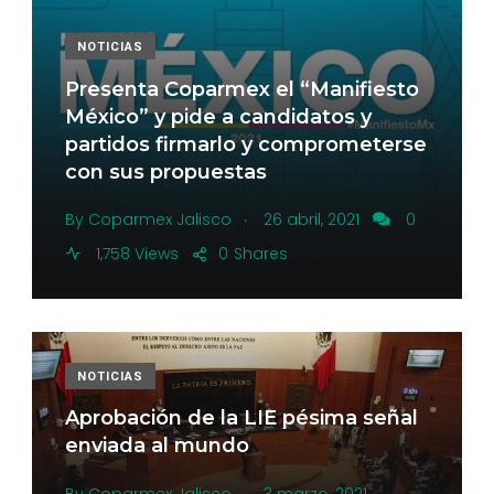
NOTICIAS
Presenta Coparmex el “Manifiesto
México” y pide a candidatos y
partidos firmarlo y comprometerse
con sus propuestas
.
By
Coparmex Jalisco
26 abril, 2021
0
1,758 Views
0
Shares
NOTICIAS
Aprobación de la LIE pésima señal
enviada al mundo
.
By
Coparmex Jalisco
3 marzo, 2021