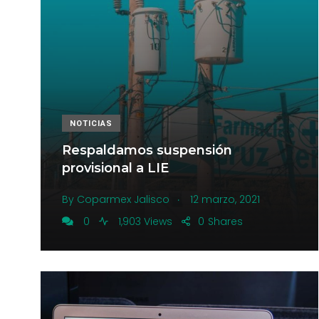
NOTICIAS
Respaldamos suspensión
provisional a LIE
.
By
Coparmex Jalisco
12 marzo, 2021
0
1,903 Views
0
Shares