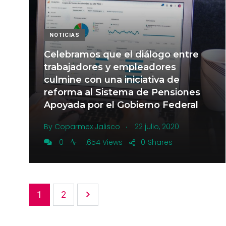
NOTICIAS
Celebramos que el diálogo entre
trabajadores y empleadores
culmine con una iniciativa de
reforma al Sistema de Pensiones
Apoyada por el Gobierno Federal
.
By
Coparmex Jalisco
22 julio, 2020
0
1,654 Views
0
Shares
1
2