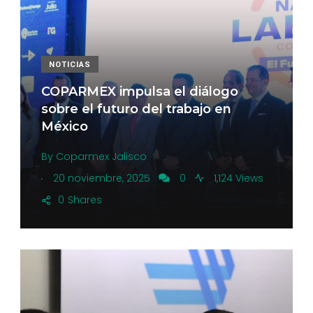
NOTICIAS
COPARMEX impulsa el diálogo
sobre el futuro del trabajo en
México
By
Coparmex Jalisco
.
20 noviembre, 2025
0
1,124 Views
0
Shares