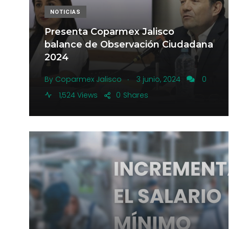
NOTICIAS
Presenta Coparmex Jalisco
balance de Observación Ciudadana
2024
.
By
Coparmex Jalisco
3 junio, 2024
0
1,524 Views
0
Shares