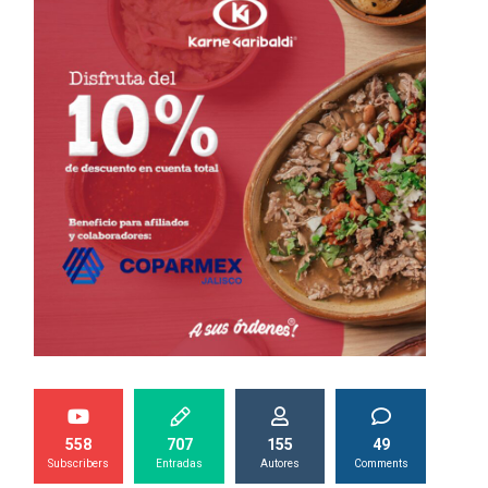
558
707
155
49
Subscribers
Entradas
Autores
Comments