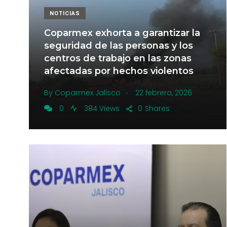
NOTICIAS
Coparmex exhorta a garantizar la
seguridad de las personas y los
centros de trabajo en las zonas
afectadas por hechos violentos
.
By
Coparmex Jalisco
22 febrero, 2026
0
384 Views
0
Shares