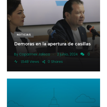
NOTICIAS
Demoras en la apertura de casillas
.
By
Coparmex Jalisco
2 junio, 2024
0
1,548 Views
0
Shares