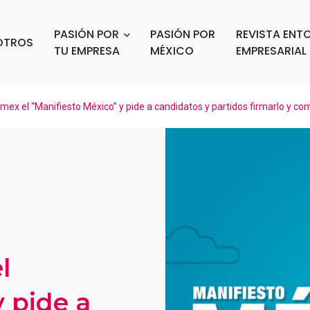
PASIÓN POR
PASIÓN POR
REVISTA ENT
OTROS
TU EMPRESA
MÉXICO
EMPRESARIAL
ex el “Manifiesto México” y pide a candidatos y partidos firmarlo y 
l
y pide a