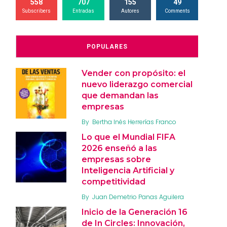
558
707
155
49
Subscribers
Entradas
Autores
Comments
POPULARES
Vender con propósito: el
nuevo liderazgo comercial
que demandan las
empresas
By
Bertha Inés Herrerías Franco
Lo que el Mundial FIFA
2026 enseñó a las
empresas sobre
Inteligencia Artificial y
competitividad
By
Juan Demetrio Panas Aguilera
Inicio de la Generación 16
de In Circles: Innovación,