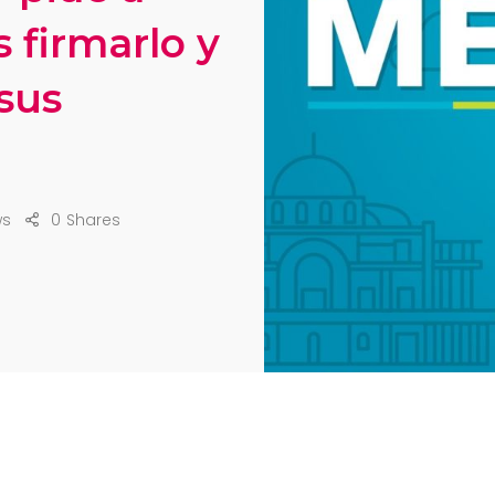
 firmarlo y
sus
ws
0
Shares