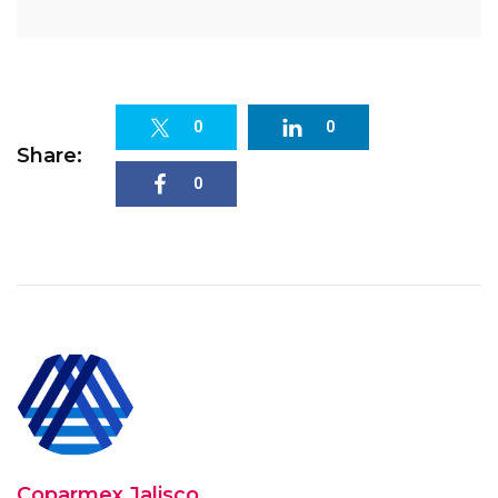
0
0
Share:
0
Coparmex Jalisco