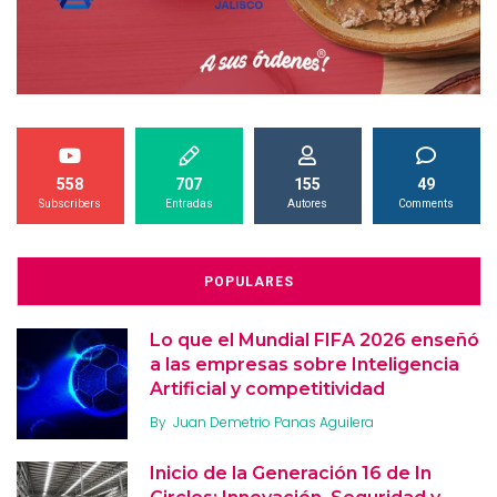
558
707
155
49
Subscribers
Entradas
Autores
Comments
POPULARES
Lo que el Mundial FIFA 2026 enseñó
a las empresas sobre Inteligencia
Artificial y competitividad
By
Juan Demetrio Panas Aguilera
Inicio de la Generación 16 de In