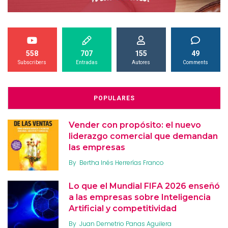
558
707
155
49
Subscribers
Entradas
Autores
Comments
POPULARES
Vender con propósito: el nuevo
liderazgo comercial que demandan
las empresas
By
Bertha Inés Herrerías Franco
Lo que el Mundial FIFA 2026 enseñó
a las empresas sobre Inteligencia
Artificial y competitividad
By
Juan Demetrio Panas Aguilera