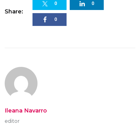
0
0
Share:
0
Ileana Navarro
editor