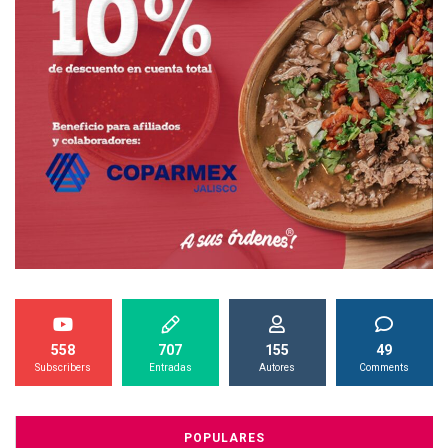
558
707
155
49
Subscribers
Entradas
Autores
Comments
POPULARES