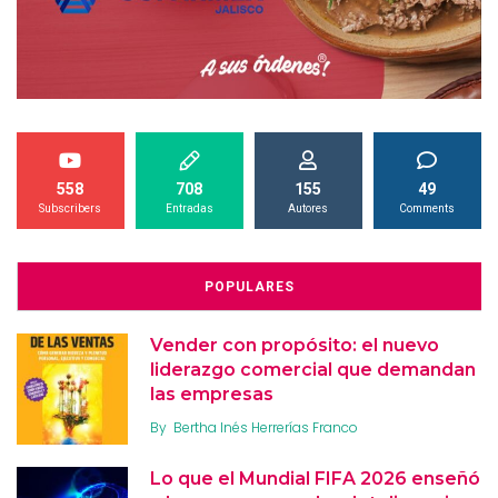
558
708
155
49
Subscribers
Entradas
Autores
Comments
POPULARES
Vender con propósito: el nuevo
liderazgo comercial que demandan
las empresas
By
Bertha Inés Herrerías Franco
Lo que el Mundial FIFA 2026 enseñó