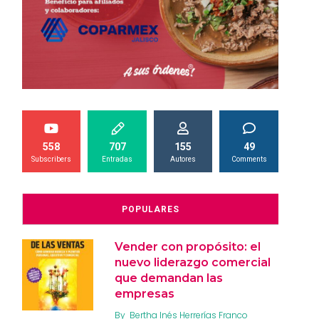
558
707
155
49
Subscribers
Entradas
Autores
Comments
POPULARES
Vender con propósito: el
nuevo liderazgo comercial
que demandan las
empresas
By
Bertha Inés Herrerías Franco