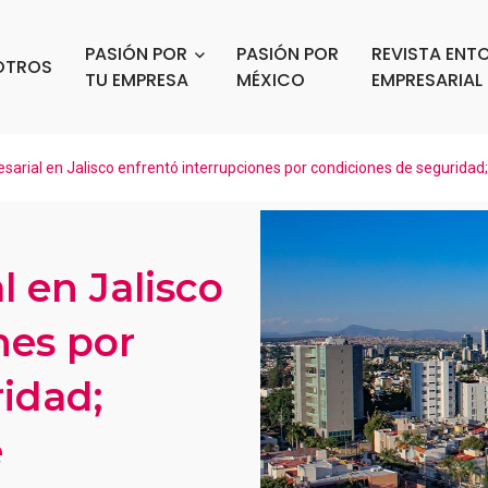
PASIÓN POR
PASIÓN POR
REVISTA ENT
OTROS
TU EMPRESA
MÉXICO
EMPRESARIAL
sarial en Jalisco enfrentó interrupciones por condiciones de segurida
l en Jalisco
nes por
idad;
e