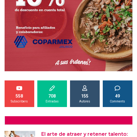
558
708
155
49
Subscribers
Entradas
Autores
Comments
El arte de atraer y retener talento: