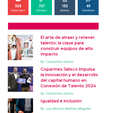
558
707
155
49
Subscribers
Entradas
Autores
Comments
El arte de atraer y retener
talento: la clave para
construir equipos de alto
impacto
By
Coparmex Jalisco
Coparmex Jalisco impulsa
la innovación y el desarrollo
del capital humano en
Conexión de Talento 2024
By
Coparmex Jalisco
Igualdad e inclusión
By
Luis Alfonso Martinez Magaña