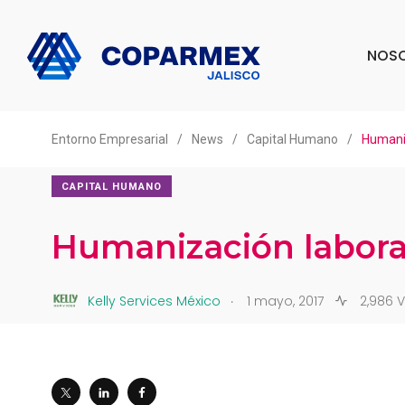
NOS
Entorno Empresarial
/
News
/
Capital Humano
/
Humaniz
CAPITAL HUMANO
Humanización labora
.
Kelly Services México
1 mayo, 2017
2,986 