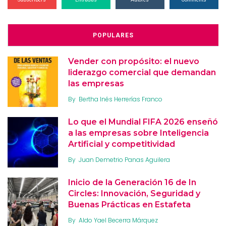
POPULARES
Vender con propósito: el nuevo
liderazgo comercial que demandan
las empresas
By
Bertha Inés Herrerías Franco
Lo que el Mundial FIFA 2026 enseñó
a las empresas sobre Inteligencia
Artificial y competitividad
By
Juan Demetrio Panas Aguilera
Inicio de la Generación 16 de In
Circles: Innovación, Seguridad y
Buenas Prácticas en Estafeta
By
Aldo Yael Becerra Márquez