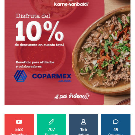
558
707
155
49
Subscribers
Entradas
Autores
Comments