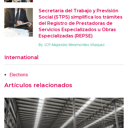
Secretaría del Trabajo y Previsión
Social (STPS) simplifica los trámites
del Registro de Prestadoras de
Servicios Especializados u Obras
Especializadas (REPSE)
By
LCP Alejandro Miramontes Vázquez
International
Elections
Artículos relacionados