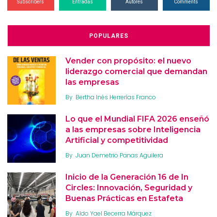
Subscribers
Entradas
Autores
Comments
POPULARES
Vender con propósito: el nuevo
liderazgo comercial que demandan
las empresas
By
Bertha Inés Herrerías Franco
Lo que el Mundial FIFA 2026 enseñó
a las empresas sobre Inteligencia
Artificial y competitividad
By
Juan Demetrio Panas Aguilera
Inicio de la Generación 16 de In
Circles: Innovación, Seguridad y
Buenas Prácticas en Estafeta
By
Aldo Yael Becerra Márquez