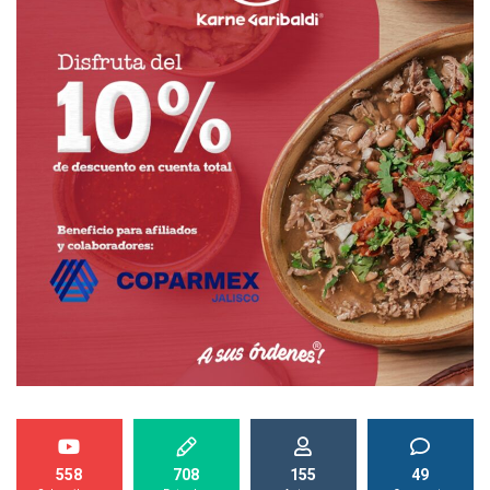
558
708
155
49