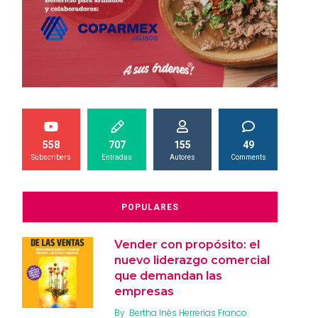
558
707
155
49
Subscribers
Entradas
Autores
Comments
POPULARES
Vender con propósito: el
nuevo liderazgo comercial
que demandan las
empresas
By
Bertha Inés Herrerías Franco