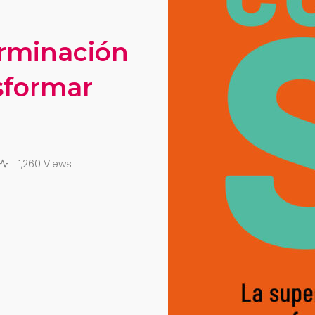
erminación
nsformar
1,260 Views