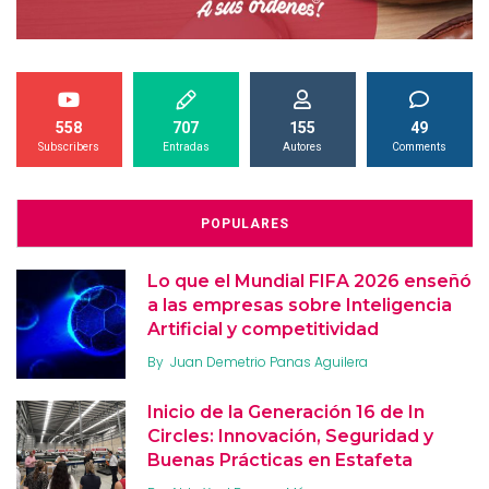
558
707
155
49
Subscribers
Entradas
Autores
Comments
POPULARES
Lo que el Mundial FIFA 2026 enseñó
a las empresas sobre Inteligencia
Artificial y competitividad
By
Juan Demetrio Panas Aguilera
Inicio de la Generación 16 de In
Circles: Innovación, Seguridad y
Buenas Prácticas en Estafeta