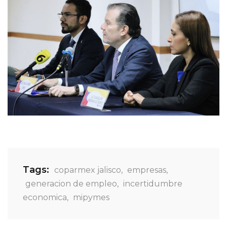
Tags:
coparmex jalisco
,
empresas
,
generacion de empleo
,
incertidumbre
economica
,
mipymes