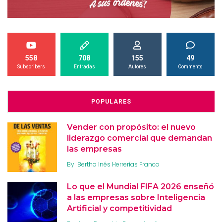
558
708
155
49
Subscribers
Entradas
Autores
Comments
POPULARES
Vender con propósito: el nuevo
liderazgo comercial que demandan
las empresas
By
Bertha Inés Herrerías Franco
Lo que el Mundial FIFA 2026 enseñó
a las empresas sobre Inteligencia
Artificial y competitividad