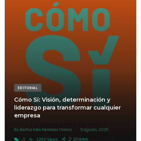
EDITORIAL
Cómo Sí: Visión, determinación y
liderazgo para transformar cualquier
empresa
.
By
Bertha Inés Herrerías Franco
11 agosto, 2025
0
Shares
0
1,262 Views