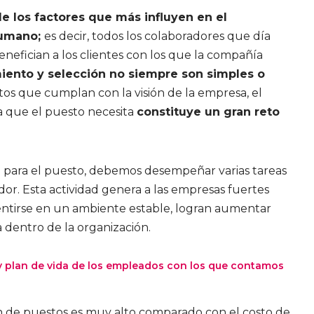
e los factores que más influyen en el
humano;
es decir, todos los colaboradores que día
nefician a los clientes con los que la compañía
iento y selección no siempre son simples o
os que cumplan con la visión de la empresa, el
ia que el puesto necesita
constituye un gran reto
 para el puesto, debemos desempeñar varias tareas
or. Esta actividad genera a las empresas fuertes
sentirse en un ambiente estable, logran aumentar
 dentro de la organización.
n y plan de vida de los empleados con los que contamos
n de puestos es muy alto comparado con el costo de