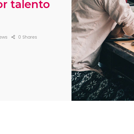
r talento
iews
0
Shares