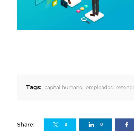
Tags:
capital humano
,
empleados
,
retene
Share:
0
0