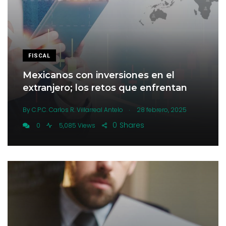
FISCAL
Mexicanos con inversiones en el
extranjero; los retos que enfrentan
.
By
C.P.C. Carlos R. Villarreal Antelo
28 febrero, 2025
0
Shares
0
5,085 Views