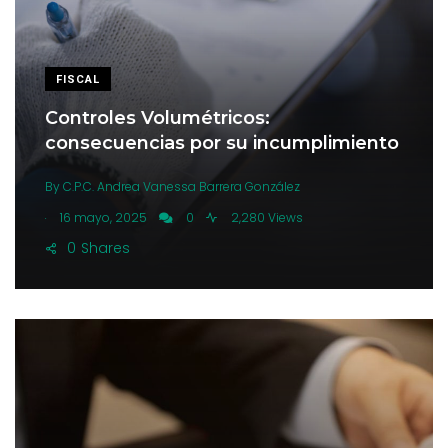
FISCAL
Controles Volumétricos:
consecuencias por su incumplimiento
By
C.P.C. Andrea Vanessa Barrera González
.
16 mayo, 2025
0
2,280 Views
0
Shares