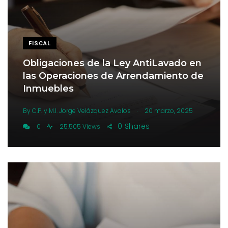
FISCAL
Obligaciones de la Ley AntiLavado en
las Operaciones de Arrendamiento de
Inmuebles
.
By
C.P. y M.I. Jorge Velázquez Avalos
20 marzo, 2025
0
Shares
0
25,505 Views