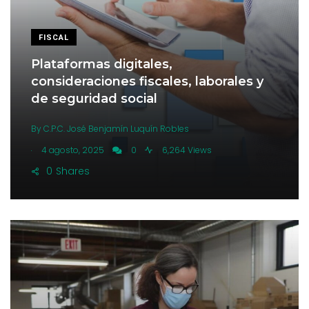
FISCAL
Plataformas digitales,
consideraciones fiscales, laborales y
de seguridad social
By
C.P.C. José Benjamín Luquín Robles
.
4 agosto, 2025
0
6,264 Views
0
Shares