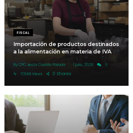
FISCAL
Importación de productos destinados
a la alimentación en materia de IVA
.
By
CPC Jesús Castillo Parada
1 julio, 2025
0
0
Shares
17,568 Views