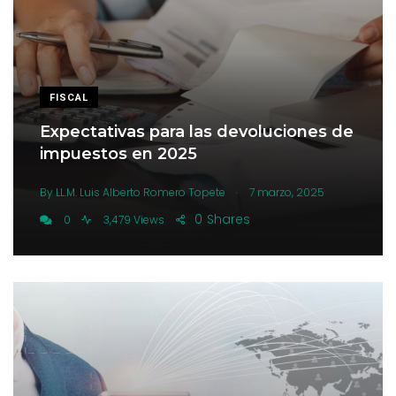
FISCAL
Expectativas para las devoluciones de
impuestos en 2025
.
By
LL.M. Luis Alberto Romero Topete
7 marzo, 2025
0
Shares
0
3,479 Views