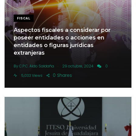
FISCAL
Aspectos fiscales a considerar por
poseer entidades o acciones en
entidades o figuras jurídicas
extranjeras
.
By
C.P.C. Aldo Saldaña
29 octubre, 2024
0
0
Shares
5,033 Views