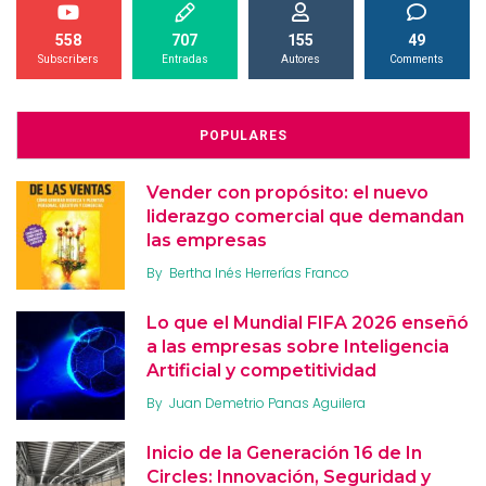
558
707
155
49
Subscribers
Entradas
Autores
Comments
POPULARES
Vender con propósito: el nuevo
liderazgo comercial que demandan
las empresas
By
Bertha Inés Herrerías Franco
Lo que el Mundial FIFA 2026 enseñó
a las empresas sobre Inteligencia
Artificial y competitividad
By
Juan Demetrio Panas Aguilera
Inicio de la Generación 16 de In
Circles: Innovación, Seguridad y