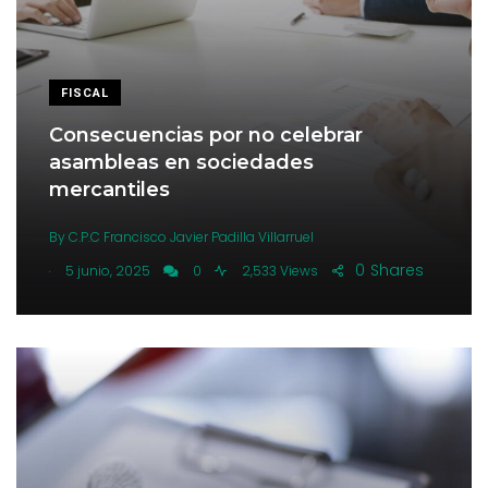
FISCAL
Consecuencias por no celebrar
asambleas en sociedades
mercantiles
By
C.P.C Francisco Javier Padilla Villarruel
.
0
Shares
5 junio, 2025
0
2,533 Views