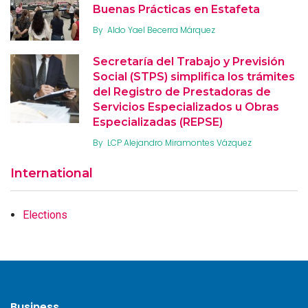
Buenas Prácticas en Estafeta
By
Aldo Yael Becerra Márquez
Secretaría del Trabajo y Previsión
Social (STPS) simplifica los trámites
del Registro de Prestadoras de
Servicios Especializados u Obras
Especializadas (REPSE)
By
LCP Alejandro Miramontes Vázquez
International
Elections
Business