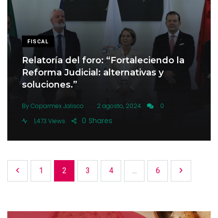
FISCAL
Relatoría del foro: “Fortaleciendo la
Reforma Judicial: alternativas y
soluciones.”
.
By
Coparmex Jalisco
2 agosto, 2024
0
0
Shares
1,473 Views
1
2
3
4
...
6