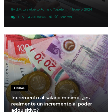
.
By
LL.M. Luis Alberto Romero Topete
1 febrero, 2024
20
Shares
1
4,938 Views
FISCAL
Incremento al salario mínimo, ¿es
realmente un incremento al poder
adquisitivo?