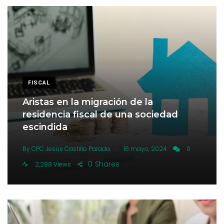
FISCAL
Aristas en la migración de la
residencia fiscal de una sociedad
escindida
.
By
CPC Jesús Castillo Parada
16 mayo, 2024
0
0
Shares
2,288 Views