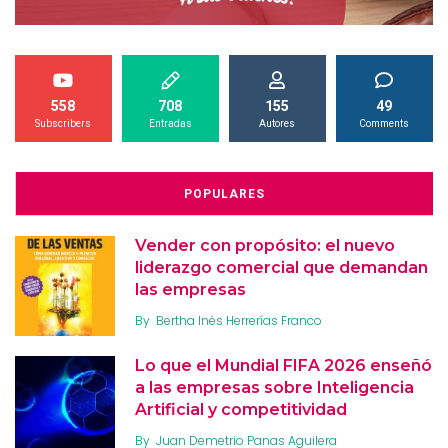
558
708
155
49
Subscribers
Entradas
Autores
Comments
POPULARES
Vender con propósito: el nuevo
liderazgo comercial que demandan
las empresas
By
Bertha Inés Herrerías Franco
Lo que el Mundial FIFA 2026 enseñó
a las empresas sobre Inteligencia
Artificial y competitividad
By
Juan Demetrio Panas Aguilera