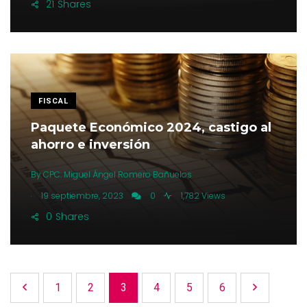
21
Shares
FISCAL
Paquete Económico 2024, castigo al
ahorro e inversión
By
CPC. Miguel Ángel Romero Bañuelos
.
19 septiembre, 2023
0
1,782 Views
0
Shares
1
2
3
4
5
6