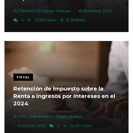
.
By
Francisco Rodríguez Vázquez
18 diciembre, 2023
0
Shares
0
2,066 Views
FISCAL
Retención de Impuesto sobre la
Renta a ingresos por intereses en el
2024
By
C.P.C. José Benjamín Luquín Robles
.
4 octubre, 2023
0
13,789 Views