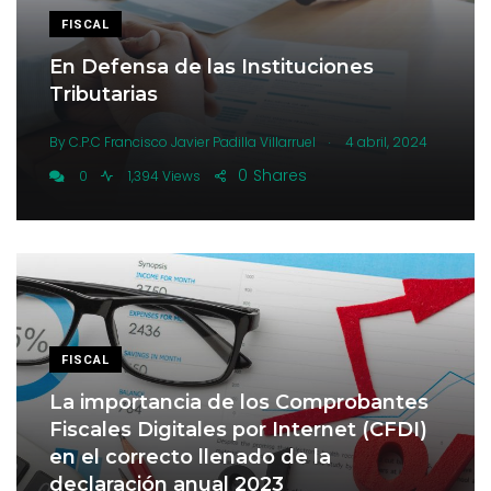
FISCAL
En Defensa de las Instituciones
Tributarias
.
By
C.P.C Francisco Javier Padilla Villarruel
4 abril, 2024
0
Shares
0
1,394 Views
FISCAL
La importancia de los Comprobantes
Fiscales Digitales por Internet (CFDI)
en el correcto llenado de la
declaración anual 2023