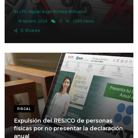
By
CPC. Miguel Ángel Romero Bañuelos
.
16 febrero, 2024
0
1,589 Views
0
Shares
FISCAL
Expulsión del RESICO de personas
físicas por no presentar la declaración
anual