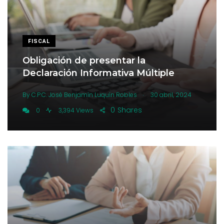
FISCAL
Obligación de presentar la
Declaración Informativa Múltiple
.
By
C.P.C. José Benjamín Luquín Robles
30 abril, 2024
0
Shares
0
3,394 Views