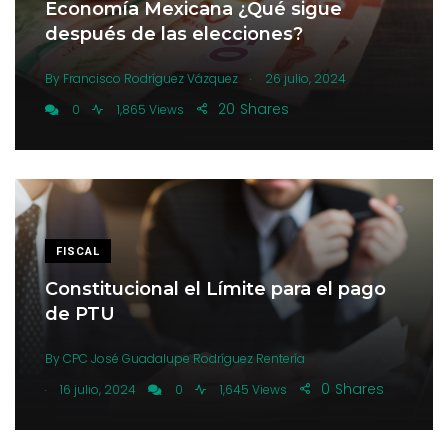
Economía Mexicana ¿Qué sigue
después de las elecciones?
.
By
Francisco Rodríguez Vázquez
26 julio, 2024
20
Shares
0
1,865 Views
FISCAL
Constitucional el Límite para el pago
de PTU
By
CPC José Guadalupe Rodríguez Rentería
.
0
Shares
16 julio, 2024
0
1,645 Views