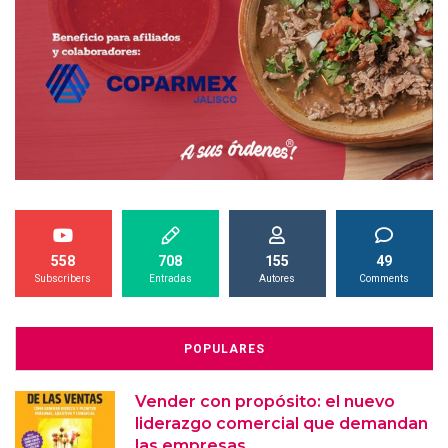
558
708
155
49
Subscribers
Entradas
Autores
Comments
POPULARES
Vender con propósito: el nuevo
liderazgo comercial que demandan
las empresas