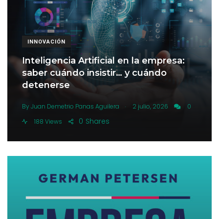
INNOVACIÓN
Inteligencia Artificial en la empresa:
saber cuándo insistir… y cuándo
detenerse
.
By
Juan Demetrio Panas Aguilera
2 julio, 2026
0
0
Shares
188 Views