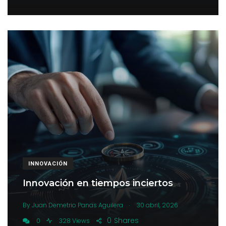
INNOVACIÓN
Innovación en tiempos inciertos
.
By
Juan Demetrio Panas Aguilera
30 abril, 2026
0
Shares
0
328 Views