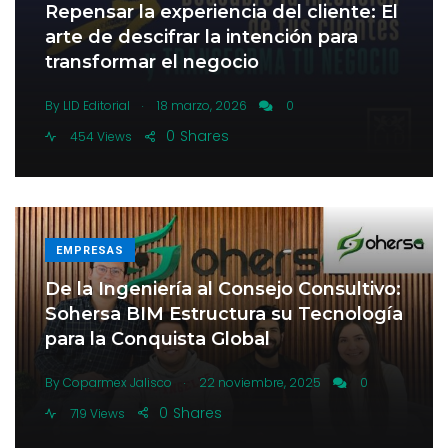
Repensar la experiencia del cliente: El
arte de descifrar la intención para
transformar el negocio
.
By
LID Editorial
18 marzo, 2026
0
0
Shares
454 Views
EMPRESAS
De la Ingeniería al Consejo Consultivo:
Sohersa BIM Estructura su Tecnología
para la Conquista Global
.
By
Coparmex Jalisco
22 noviembre, 2025
0
0
Shares
719 Views