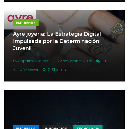
EMPRENDE
Ayre joyería: La Estrategia Digital
Impulsada por la Determinación
Juvenil
.
By
Coparmex Jalisco
22 noviembre, 2025
0
0
Shares
482 Views
EMPRESAS
INNOVACIÓN
TECNOLOGÍA