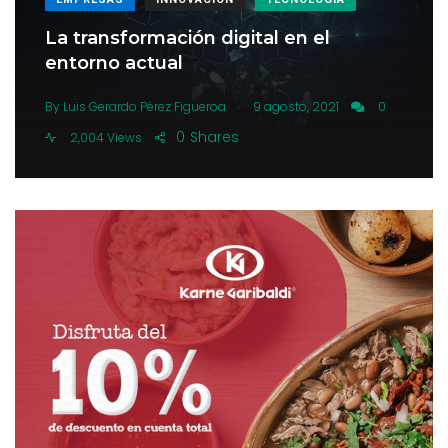
La transformación digital en el
entorno actual
.
By
Luis Gerardo Pérez Figueroa
9 agosto, 2021
0
0
Shares
2,004 Views