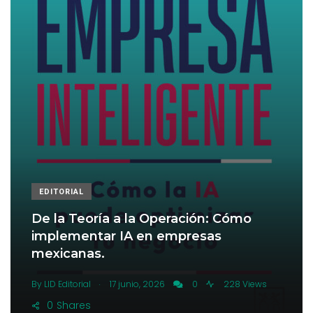
EDITORIAL
De la Teoría a la Operación: Cómo
implementar IA en empresas
mexicanas.
.
By
LID Editorial
17 junio, 2026
0
228 Views
0
Shares